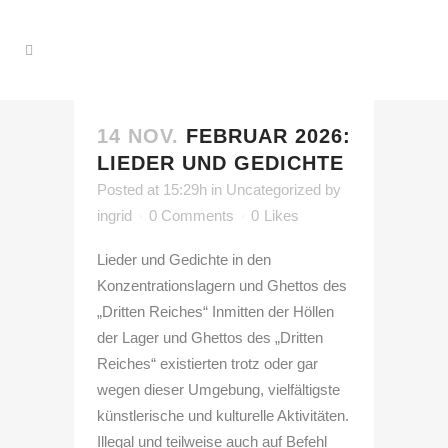
14 NOV.
FEBRUAR 2026:
LIEDER UND GEDICHTE
Posted at 15:29h
in
Uncategorized
by
ingrid
0 Comments
0
Likes
Lieder und Gedichte in den
Konzentrationslagern und Ghettos des
„Dritten Reiches“ Inmitten der Höllen
der Lager und Ghettos des „Dritten
Reiches“ existierten trotz oder gar
wegen dieser Umgebung, vielfältigste
künstlerische und kulturelle Aktivitäten.
Illegal und teilweise auch auf Befehl